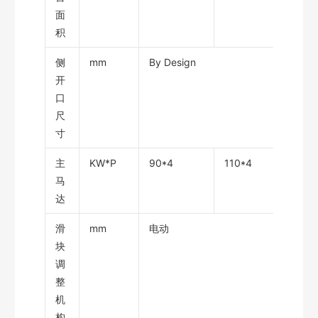
面
积
侧
mm
By Design
开
口
尺
寸
主
KW*P
90*4
110*4
132
马
达
滑
mm
电动
块
调
整
机
构