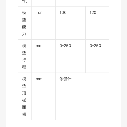
件)
模
Ton
100
120
120
垫
能
力
模
mm
0-250
0-250
0-2
垫
行
程
模
mm
依设计
垫
顶
板
面
积