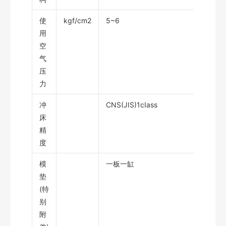
使
kgf/cm2
5~6
用
空
气
压
力
冲
CNS(JIS)1cIass
床
精
度
模
一板一缸
垫
(特
别
附