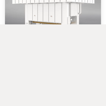
ALH双点闭式分体式精密冲床
曲轴式冲床