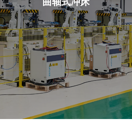
曲轴式冲床